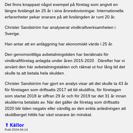
Det finns knappast något exempel på företag som angivit en
längre livslängd än 25 år i sina årsredovisningar. Internationella
erfarenheter pekar snarare på att livslängden är runt 20 år.
Christer Sandström har analyserat vindkraftverksamheten i
Sverige.
Han antar att en anläggning har ekonomiskt värde i 25 år.
Den genomsnittliga avbetalningstiden har beräknats för
vindkraftföretag anlagda under åren 2015-2020 . Därefter har vi
använt den här avbetalningstakten och räknat ut hur lång tid det
skulle ta att betala hela skulden.
Christer Sandström har gjort en analys visar att det skulle ta 43 år
för företagen som driftsatts 2017 att bli skuldfria, för företagen
som startat 2018 är siffran 29 år och för 2019 tar det 31 år innan
skulderna betalats av. När det gäller de företag som driftsatts
2020 blir tiden negativ eller oändlig av den enkla anledningen att
skuldberget hittils har växt snarare än minskat.
Källor
⇑
Publ 2024-04-14