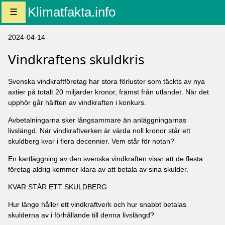
Klimatfakta.info
☰
2024-04-14
Vindkraftens skuldkris
Svenska vindkraftföretag har stora förluster som täckts av nya
axtier på totalt 20 miljarder kronor, främst från utlandet. När det
upphör går hälften av vindkraften i konkurs.
Avbetalningarna sker långsammare än anläggningarnas
livslängd. När vindkraftverken är värda noll kronor står ett
skuldberg kvar i flera decennier. Vem står för notan?
En kartläggning av den svenska vindkraften visar att de flesta
företag aldrig kommer klara av att betala av sina skulder.
KVAR STÅR ETT SKULDBERG
Hur länge håller ett vindkraftverk och hur snabbt betalas
skulderna av i förhållande till denna livslängd?