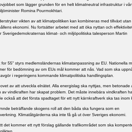
ovjobbet som lägger grunden för en helt klimatneutral infrastruktur i vår
miljöminister Romina Pourmokhtari.
tryker vikten av att klimatpolitiken kan kombineras med tillväxt utan 
llens ekonomi. Nu fortsätter arbetet med att öka nyttan och effektivitet
er Sverigedemokraternas klimat- och miljöpolitiska talesperson Martin
t for 55" styrs medlemsländernas klimatanpassning av EU. Nationella m
ioner för bedömning av om EUs mål kommer att nås. Vad som ska uppnå
n avgör i regeringens kommande klimatpolitiska handlingsplan.
et av att utveckla elnätet. Alla energislag ska nyttjas, men betonade 
 av vindkraften har skapat problem. Det måste innebära vindkraften h
de också att det första spadtaget för ett nytt kärnkraftverk ska tas inom 
nde beträffande skogens roll att den båda ska fungera som en
vverkning. Klimatåtgärderna ska inte få gå ut över Sveriges ekonomi.
 det kommer ett nytt förslag gällande trafikområdet som ska kompent
plikten.