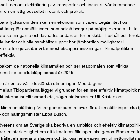
nellt genom elektrifiering av transporter och industri. Vår kommande
r en omistlig pusselbit i retorik och praktik.
bara lyckas om den sker i en ekonomi som växer. Legitimitet hos
ättning för omställningen som också bygger på möjligheterna att hitta
förutsättningarna och levnadsstandarden för enskilda, hushåll och föret
la landet och alla samhällsgrupper har jämbördiga möjligheter i
ka därför göras där vi får mest utsläppsminskningar - klimatpolitiken
ffektiv.
bakom de nationella klimatmålen och ser etappmålen som viktiga
n mot nettonollutsläpp senast år 2045.
ppen är en av vår tids största utmaningar. Med dagens
llan Tidöpartierna lägger vi grunden för en mer effektiv klimatpolitik
ärkt internationellt samarbete, säger statsminister Ulf Kristersson.
en klimatomställning. Vi tar gemensamt ansvar för att omställningen ska 
i- och näringsminister Ebba Busch.
verens om att Sverige ska bedriva en ambitiös och effektiv klimatpolitik
i har en stark enighet om att klimatomställningen ska genomföras med f
hållet eliminerar utsläppen och tar oss hela vägen ner till nettonollutsl