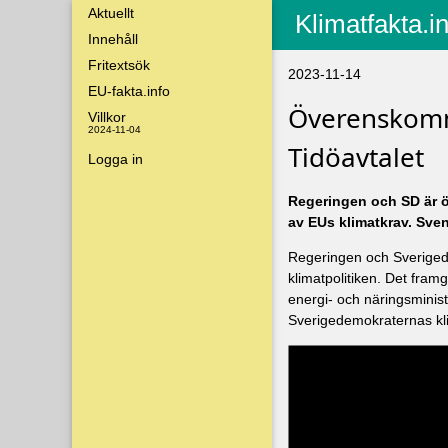
Aktuellt
Klimatfakta.i
Innehåll
Fritextsök
2023-11-14
EU-fakta.info
Överenskomm
Villkor
2024-11-04
Tidöavtalet
Logga in
Regeringen och SD är ö
av EUs klimatkrav. Sven
Regeringen och Sverige
klimatpolitiken. Det fram
energi- och näringsminis
Sverigedemokraternas kli