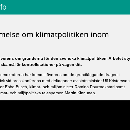
nfo
else om klimatpolitiken inom
verens om grunderna för den svenska klimatpolitiken. Arbetet sty
ska mål är kontrollstationer på vägen dit.
demokraterna har kommit överens om de grundläggande dragen i
gick vid presskonferens med deltagande av statsminister Ulf Kristersson
ter Ebba Busch, klimat- och miljöminister Romina Pourmokhtari samt
mat- och miljöpolitiska talesperson Martin Kinnunen.