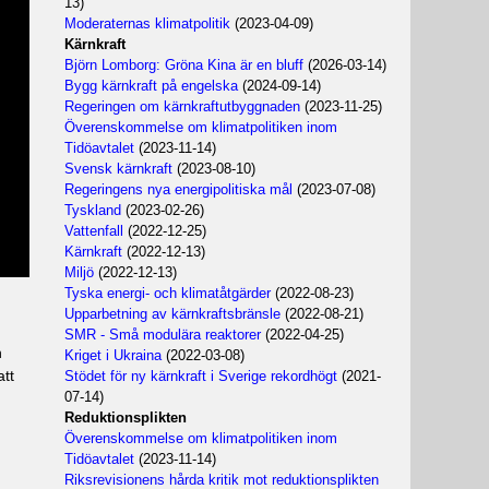
13)
Moderaternas klimatpolitik
(2023-04-09)
Kärnkraft
Björn Lomborg: Gröna Kina är en bluff
(2026-03-14)
Bygg kärnkraft på engelska
(2024-09-14)
Regeringen om kärnkraftutbyggnaden
(2023-11-25)
Överenskommelse om klimatpolitiken inom
Tidöavtalet
(2023-11-14)
Svensk kärnkraft
(2023-08-10)
Regeringens nya energipolitiska mål
(2023-07-08)
Tyskland
(2023-02-26)
Vattenfall
(2022-12-25)
Kärnkraft
(2022-12-13)
Miljö
(2022-12-13)
Tyska energi- och klimatåtgärder
(2022-08-23)
Upparbetning av kärnkraftsbränsle
(2022-08-21)
SMR - Små modulära reaktorer
(2022-04-25)
h
Kriget i Ukraina
(2022-03-08)
att
Stödet för ny kärnkraft i Sverige rekordhögt
(2021-
07-14)
Reduktionsplikten
Överenskommelse om klimatpolitiken inom
Tidöavtalet
(2023-11-14)
Riksrevisionens hårda kritik mot reduktionsplikten