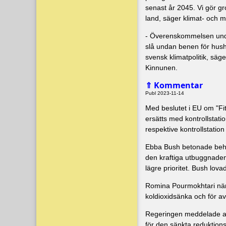
senast år 2045. Vi gör gr
land, säger klimat- och 
- Överenskommelsen unders
slå undan benen för hushå
svensk klimatpolitik, säg
Kinnunen.
Kommentar
⇑
Publ 2023-11-14
Med beslutet i EU om "Fi
ersätts med kontrollstat
respektive kontrollstatio
Ebba Bush betonade behov
den kraftiga utbuggnaden
lägre prioritet. Bush lova
Romina Pourmokhtari näm
koldioxidsänka och för a
Regeringen meddelade att
för den sänkta reduktions