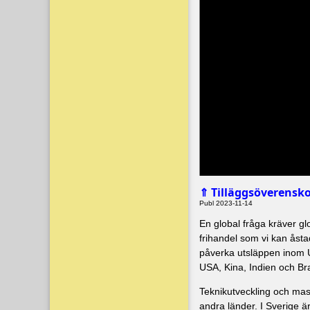
Tilläggsöverensko
⇑
Publ 2023-11-14
En global fråga kräver g
frihandel som vi kan åst
påverka utsläppen inom 
USA, Kina, Indien och Bra
Teknikutveckling och mass
andra länder. I Sverige är