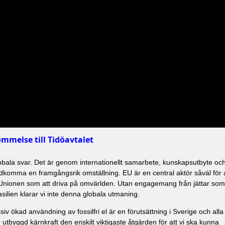
mmelse till Tidöavtalet
lobala svar. Det är genom internationellt samarbete, kunskapsutbyte oc
adkomma en framgångsrik omställning. EU är en central aktör såväl för 
Unionen som att driva på omvärlden. Utan engagemang från jättar som
silien klarar vi inte denna globala utmaning.
iv ökad användning av fossilfri el är en förutsättning i Sverige och alla
 utbyggd kärnkraft den enskilt viktigaste åtgärden för att vi ska kunna