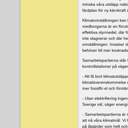
minska våra utsläpp natio
färdplan för ny kärnkraft ä
Klimatomställningen kan 
medborgarna är en föruts
effektiva styrmedel, där 
inte stagnerar och där he
omställningen. Insatser s
behöver bli mer kostnadse
Samarbetspartierna står 
kontrollstationer på väge
- Att få bort klimatutslä
klimatöverenskommelse me
mer fossilfri el och först
- Utan elektrifiering ing
Sverige väl, säger energ
- Samarbetspartierna är ö
att nå våra klimatmål. V
på åtgärder som helt och 