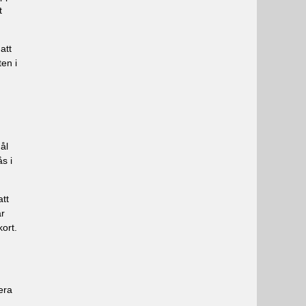
t
att
en i
ål
s i
att
ar
kort.
era