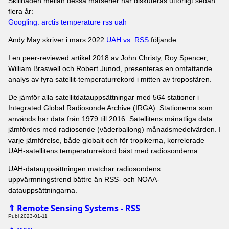
Skillnaden mellan dessa mätserier har diskuteras utförligt sedan
flera år:
Googling: arctis temperature rss uah
Andy May skriver i mars 2022
UAH vs. RSS
följande
I en peer-reviewed artikel 2018 av John Christy, Roy Spencer,
William Braswell och Robert Junod, presenteras en omfattande
analys av fyra satellit-temperaturrekord i mitten av troposfären.
De jämför alla satellitdatauppsättningar med 564 stationer i
Integrated Global Radiosonde Archive (IRGA). Stationerna som
används har data från 1979 till 2016. Satellitens månatliga data
jämfördes med radiosonde (väderballong) månadsmedelvärden. I
varje jämförelse, både globalt och för tropikerna, korrelerade
UAH-satellitens temperaturrekord bäst med radiosonderna.
UAH-datauppsättningen matchar radiosondens
uppvärmningstrend bättre än RSS- och NOAA-
datauppsättningarna.
Remote Sensing Systems - RSS
⇑
Publ 2023-01-11