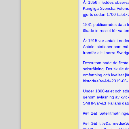
År 1858 inleddes observa
Kungliga Svenska Vetens
gjorts sedan 1700-talet.<
1881 publicerades data fr
ökade intresset för vatte
År 1915 var antalet nede
Antalet stationer som mätt
framför allt i norra Sveri
Dessutom hade de flesta s
solstrålning. Det skulle d
omfattning och kvalitet 
historia</a>&d=2019-06
Under 1800-talet och stör
genom avläsning av kvick
SMHI</a>&d=källans da
##f=2&t=Satellitmätnin
##f=3&t=title&a=media/Sa