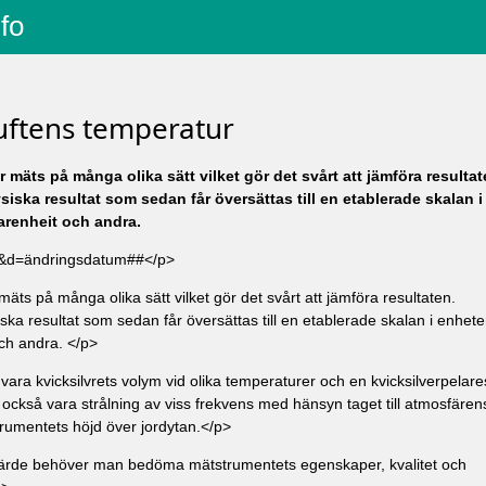
nfo
uftens temperatur
mäts på många olika sätt vilket gör det svårt att jämföra resultat
siska resultat som sedan får översättas till en etablerade skalan i
arenheit och andra.
r&d=ändringsdatum##</p>
ts på många olika sätt vilket gör det svårt att jämföra resultaten.
ska resultat som sedan får översättas till en etablerade skalan i enhete
ch andra. </p>
 vara kvicksilvrets volym vid olika temperaturer och en kvicksilverpelare
an också vara strålning av viss frekvens med hänsyn taget till atmosfären
rumentets höjd över jordytan.</p>
ätvärde behöver man bedöma mätstrumentets egenskaper, kvalitet och