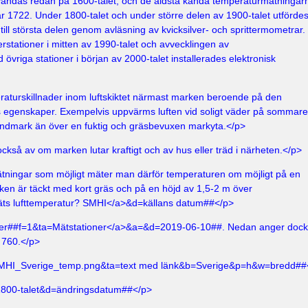
ändas redan på 1600-talet, och de äldsta kända temperaturmätningarn
år 1722. Under 1800-talet och under större delen av 1900-talet utförde
ill största delen genom avläsning av kvicksilver- och sprittermometrar.
rstationer i mitten av 1990-talet och avvecklingen av
 övriga stationer i början av 2000-talet installerades elektronisk
raturskillnader inom luftskiktet närmast marken beroende på den
 egenskaper. Exempelvis uppvärms luften vid soligt väder på sommar
sandmark än över en fuktig och gräsbevuxen markyta.</p>
kså av om marken lutar kraftigt och av hus eller träd i närheten.</p>
mätningar som möjligt mäter man därför temperaturen om möjligt på en
ken är täckt med kort gräs och på en höjd av 1,5-2 m över
ts lufttemperatur? SMHI</a>&d=källans datum##</p>
er##f=1&ta=
Mätstationer</a>&a=&d=2019-06-10##. Nedan anger dock
l 760.</p>
SMHI_Sverige_temp.png&ta=text med länk&b=Sverige&p=h&w=bredd##
1800-talet&d=ändringsdatum##</p>