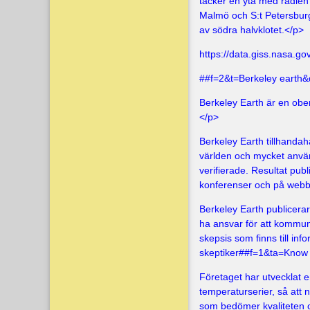
täcker en yta med radien
Malmö och S:t Petersburg
av södra halvklotet.</p>
https://data.giss.nasa.go
##f=2&t=Berkeley earth
Berkeley Earth är en obe
</p>
Berkeley Earth tillhandah
världen och mycket använ
verifierade. Resultat publ
konferenser och på webb
Berkeley Earth publicera
ha ansvar för att kommunic
skepsis som finns till in
skeptiker##f=1&ta=
Know 
Företaget har utvecklat e
temperaturserier, så att
som bedömer kvaliteten o