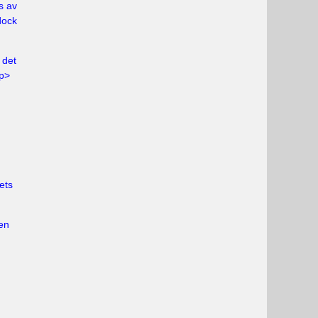
s av
dock
 det
/p>
ets
len