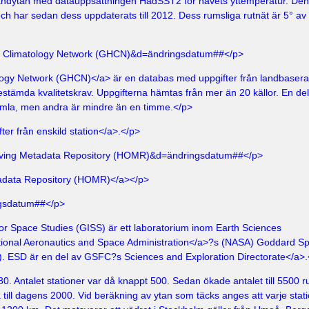
 landytan med datauppsättningen HadSST2 för havets yttemperatur. Den
ch har sedan dess uppdaterats till 2012. Dess rumsliga rutnät är 5° av
al Climatology Network (GHCN)&d=ändringsdatum##</p>
ology Network (GHCN)</a> är en databas med uppgifter från landbaser
estämda kvalitetskrav. Uppgifterna hämtas från mer än 20 källor. En del
amla, men andra är mindre än en timme.</p>
fter från enskild station</a>.</p>
erving Metadata Repository (HOMR)&d=ändringsdatum##</p>
tadata Repository (HOMR)</a></p>
gsdatum##</p>
or Space Studies (GISS) är ett laboratorium inom
Earth Sciences
ional Aeronautics and Space Administration</a>?s (NASA)
Goddard S
). ESD är en del av GSFC?s
Sciences and Exploration Directorate</a>.
. Antalet stationer var då knappt 500. Sedan ökade antalet till 5500 r
 till dagens 2000. Vid beräkning av ytan som täcks anges att varje stat