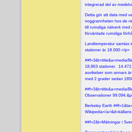
integrerad del av medel
Detta gör att data med v
noggrannheten hos de re
till rumsliga nätverk med 
förväntade rumsliga förh
Landtemperatur samlas in
stationer är 18.000.</p>
##f=3&t=title&a=media/B
18,863 stationer. 14.472
avvikelser som annars är 
med 2 grader sedan 18
##f=3&t=title&a=media/B
Observationer 99.094.&
Berkeley Earth ##f=1&ta
Wikipedia</a>&d=källans
##f=2&t=Mätningar i Sv