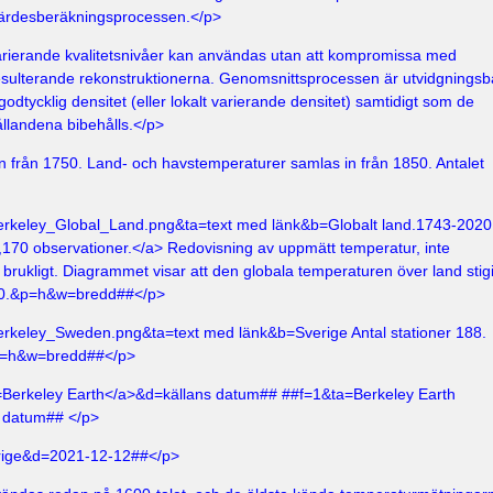
värdesberäkningsprocessen.</p>
arierande kvalitetsnivåer kan användas utan att kompromissa med
sulterande rekonstruktionerna. Genomsnittsprocessen är utvidgningsb
godtycklig densitet (eller lokalt varierande densitet) samtidigt som de
ållandena bibehålls.</p>
 från 1750. Land- och havstemperaturer samlas in från 1850. Antalet
erkeley_Global_Land.png&ta=text med länk&b=
Globalt land.1743-2020
,170 observationer.</a> Redovisning av uppmätt temperatur, inte
brukligt. Diagrammet visar att den globala temperaturen över land stigi
50.&p=h&w=bredd##</p>
erkeley_Sweden.png&ta=text med länk&b=Sverige Antal stationer 188.
p=h&w=bredd##</p>
=
Berkeley Earth</a>&d=källans datum## ##f=1&ta=
Berkeley Earth
 datum## </p>
erige&d=2021-12-12##</p>