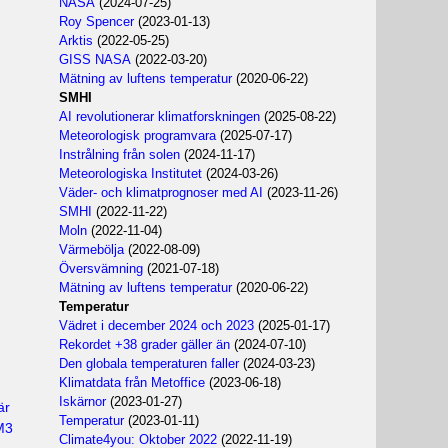
NASA
(2024-07-25)
Roy Spencer
(2023-01-13)
Arktis
(2022-05-25)
GISS NASA
(2022-03-20)
Mätning av luftens temperatur
(2020-06-22)
SMHI
AI revolutionerar klimatforskningen
(2025-08-22)
n
Meteorologisk programvara
(2025-07-17)
Instrålning från solen
(2024-11-17)
Meteorologiska Institutet
(2024-03-26)
Väder- och klimatprognoser med AI
(2023-11-26)
SMHI
(2022-11-22)
Moln
(2022-11-04)
Värmebölja
(2022-08-09)
Översvämning
(2021-07-18)
Mätning av luftens temperatur
(2020-06-22)
Temperatur
Vädret i december 2024 och 2023
(2025-01-17)
Rekordet +38 grader gäller än
(2024-07-10)
Den globala temperaturen faller
(2024-03-23)
Klimatdata från Metoffice
(2023-06-18)
Iskärnor
(2023-01-27)
är
Temperatur
(2023-01-11)
M3
Climate4you: Oktober 2022
(2022-11-19)