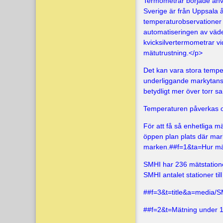
Termometrar började anv
Sverige är från Uppsala 
temperaturobservationer t
automatiseringen av väde
kvicksilvertermometrar vid
mätutrustning.</p>
Det kan vara stora tempe
underliggande markytans
betydligt mer över torr 
Temperaturen påverkas oc
För att få så enhetliga 
öppen plan plats där mar
marken.##f=1&ta=
Hur mä
SMHI har 236 mätstation
SMHI antalet stationer til
##f=3&t=title&a=media/
##f=2&t=Mätning under 