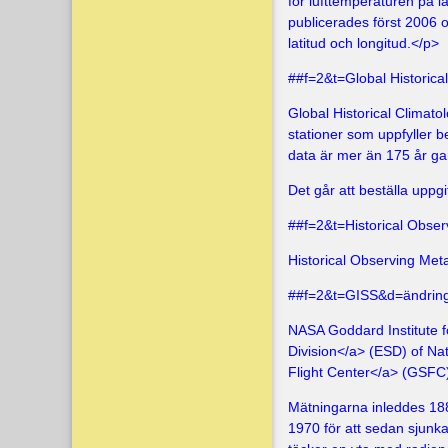
för lufttemperaturen på
publicerades först 2006 o
latitud och longitud.</p>
##f=2&t=Global Historic
Global Historical Climat
stationer som uppfyller b
data är mer än 175 år g
Det går att
beställa uppgi
##f=2&t=Historical Obs
Historical Observing Me
##f=2&t=GISS&d=ändrin
NASA Goddard Institute f
Division</a> (ESD) of
Nat
Flight Center</a> (GSFC
Mätningarna inleddes 1880
1970 för att sedan sjunka