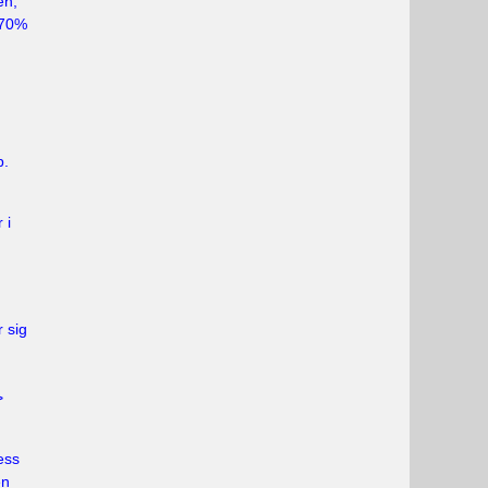
en,
 70%
p.
 i
 sig
>
ess
en