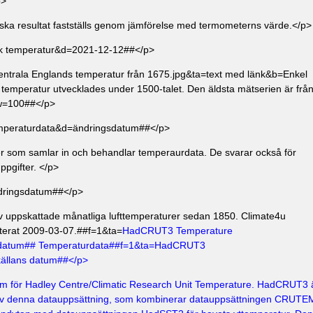
p>
siska resultat fastställs genom jämförelse med termometerns värde.</p>
sk temperatur&d=2021-12-12##</p>
entrala Englands temperatur från 1675.jpg&ta=text med länk&b=Enkel
v temperatur utvecklades under 1500-talet. Den äldsta mätserien är frå
w=100##</p>
emperaturdata&d=ändringsdatum##</p>
ner som samlar in och behandlar temperaurdata. De svarar också för
ppgifter. </p>
dringsdatum##</p>
 uppskattade månatliga lufttemperaturer sedan 1850. Climate4u
aterat 2009-03-07.##f=1&ta=
HadCRUT3 Temperature
datum## Temperaturdata##f=1&ta=
HadCRUT3
ällans datum##</p>
 för Hadley Centre/Climatic Research Unit Temperature. HadCRUT3 
 av denna datauppsättning, som kombinerar datauppsättningen CRUTE