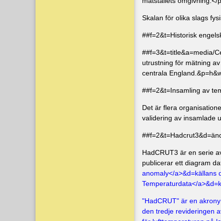
mätställets omgivning.</
Skalan för olika slags fy
##f=2&t=Historisk engel
##f=3&t=title&a=media/C
utrustning för mätning a
centrala England.&p=h&
##f=2&t=Insamling av t
Det är flera organisatio
validering av insamlade u
##f=2&t=Hadcrut3&d=än
HadCRUT3 är en serie av
publicerar ett diagram d
anomaly</a>&d=källans 
Temperaturdata</a>&d=k
"HadCRUT" är en akronym
den tredje revideringen