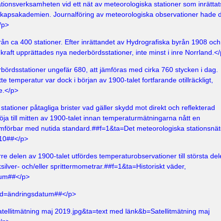
tionsverksamheten vid ett nät av meteorologiska stationer som inrättat
kapsakademien. Journalföring av meteorologiska observationer hade 
/p>
ån ca 400 stationer. Efter inrättandet av Hydrografiska byrån 1908 och
nkraft upprättades nya nederbördsstationer, inte minst i inre Norrland.<
rbördsstationer ungefär 680, att jämföras med cirka 760 stycken i dag.
e temperatur var dock i början av 1900-talet fortfarande otillräckligt,
ge.</p>
tationer påtagliga brister vad gäller skydd mot direkt och reflekterad
röja till mitten av 1900-talet innan temperaturmätningarna nått en
jämförbar med nutida standard.##f=1&ta=
Det meteorologiska stationsnät
-10##</p>
re delen av 1900-talet utfördes temperaturobservationer till största de
silver- och/eller sprittermometrar.##f=1&ta=
Historiskt väder,
tum##</p>
g&d=ändringsdatum##</p>
tellitmätning maj 2019.jpg&ta=text med länk&b=Satellitmätning maj