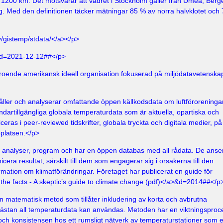
 1200 km. Det motsvarar att vädret i Stockholm gäller från Umeå, Berg
. Med den definitionen täcker mätningar 85 % av norra halvklotet och
v/gistemp/stdata/</a></p>
&d=2021-12-12##</p>
roende amerikansk ideell organisation fokuserad på miljödatavetenska
åller och analyserar omfattande öppen källkodsdata om luftföroreningar
dartillgängliga globala temperaturdata som är aktuella, opartiska och
iceras i peer-reviewed tidskrifter, globala tryckta och digitala medier, på
platsen.</p>
r analyser, program och har en öppen databas med all rådata. De anser
era resultat, särskilt till dem som engagerar sig i orsakerna till den
formation om klimatförändringar. Företaget har publicerat en guide för
the facts - A skeptic’s guide to climate change (pdf)</a>&d=2014##</p
n matematisk metod som tillåter inkludering av korta och avbrutna
 nästan all temperaturdata kan användas. Metoden har en viktningsproc
ch konsistensen hos ett rumsligt nätverk av temperaturstationer som 