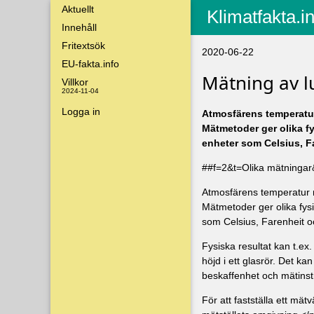
Aktuellt
Klimatfakta.i
Innehåll
Fritextsök
2020-06-22
EU-fakta.info
Mätning av l
Villkor
2024-11-04
Logga in
Atmosfärens temperatur 
Mätmetoder ger olika fy
enheter som Celsius, F
##f=2&t=Olika mätninga
Atmosfärens temperatur mä
Mätmetoder ger olika fysi
som Celsius, Farenheit o
Fysiska resultat kan t.ex.
höjd i ett glasrör. Det k
beskaffenhet och mätinst
För att fastställa ett m